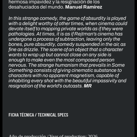
hermosa impavidez y la resignación de los
desahuciados del mundo.
Manuel Ramírez
In this strange comedy, the game of absurdity is played
with a delight worthy of other times, when cinema could
devote itself to mapping private worlds as if they were
pathologies. At times, it is as if Rejtman's cinema has
undergone a process of subtraction, leaving only the
bones, pure absurdity, comedy suspended in the air, as
fine as drizzle. The scene of an object that a character
wants to wrap up but cannot close on any side is
enough to make even the most composed person
nervous. The strange humanism that prevails in
Some
Something
consists of giving cinematic substance to
characters with no apparent magnetism, capable of
inhabiting every shot with the beautiful impassivity and
resignation of the world's outcasts.
MR
FICHA TÉCNICA / TECHNICAL SPECS
Año de producción / Year of production: 2026