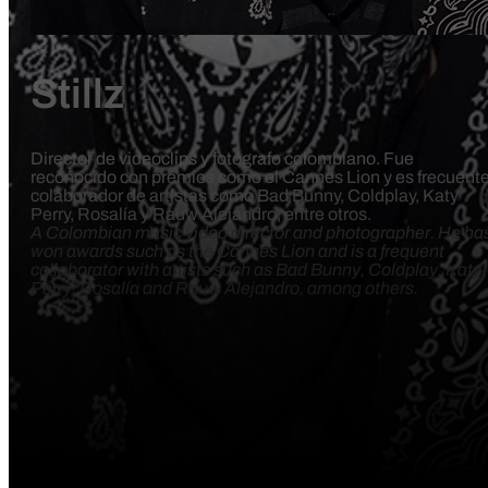
Stillz
Director de videoclips y fotógrafo colombiano. Fue
reconocido con premios como el Cannes Lion y es frecuent
colaborador de artistas como Bad Bunny, Coldplay, Katy
Perry, Rosalía y Rauw Alejandro, entre otros.
A Colombian music video director and photographer. He ha
won awards such as the Cannes Lion and is a frequent
collaborator with artists such as Bad Bunny, Coldplay, Katy
Perry, Rosalía and Rauw Alejandro, among others.