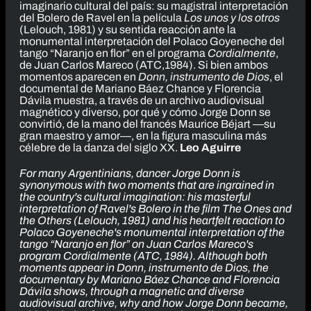
imaginario cultural del país: su magistral interpretación
del Bolero de Ravel en la película
Los unos y los otros
(Lelouch, 1981) y su sentida reacción ante la
monumental interpretación del Polaco Goyeneche del
tango “Naranjo en flor” en el programa
Cordialmente
,
de Juan Carlos Mareco (ATC,1984). Si bien ambos
momentos aparecen en
Donn, instrumento de Dios
, el
documental de Mariano Báez Chance y Florencia
Dávila muestra, a través de un archivo audiovisual
magnético y diverso, por qué y cómo Jorge Donn se
convirtió, de la mano del francés Maurice Béjart —su
gran maestro y amor—, en la figura masculina más
célebre de la danza del siglo XX.
Leo Aguirre
For many Argentinians, dancer Jorge Donn is
synonymous with two moments that are ingrained in
the country's cultural imagination: his masterful
interpretation of Ravel's Bolero in the film
The Ones and
the Others
(Lelouch, 1981) and his heartfelt reaction to
Polaco Goyeneche's monumental interpretation of the
tango “Naranjo en flor” on Juan Carlos Mareco's
program
Cordialmente
(ATC, 1984). Although both
moments appear in
Donn, instrumento de Dios
, the
documentary by Mariano Báez Chance and Florencia
Dávila shows, through a magnetic and diverse
audiovisual archive, why and how Jorge Donn became,