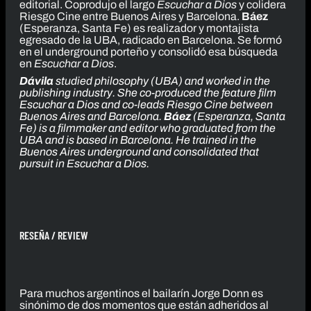
editorial. Coprodujo el largo
Escuchar a Dios
y colidera
Riesgo Cine entre Buenos Aires y Barcelona.
Báez
(Esperanza, Santa Fe) es realizador y montajista
egresado de la UBA, radicado en Barcelona. Se formó
en el underground
porteño y consolidó esa búsqueda
en
Escuchar a Dios
.
Dávila
studied philosophy (UBA) and worked in the
publishing industry. She co-produced the feature film
Escuchar a Dios
and co-leads Riesgo Cine between
Buenos Aires and Barcelona.
Báez
(Esperanza, Santa
Fe) is a filmmaker and editor who graduated from the
UBA and is based in Barcelona. He trained in the
Buenos Aires underground and consolidated that
pursuit in
Escuchar a Dios
.
RESEÑA / REVIEW
Para muchos argentinos el bailarín Jorge Donn es
sinónimo de dos momentos que están adheridos al