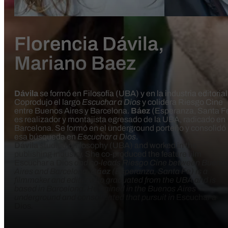
Florencia Dávila,
Mariano Baez
Dávila
se formó en Filosofía (UBA) y en la industria editorial
Coprodujo el largo
Escuchar a Dios
y colidera Riesgo Cine
entre Buenos Aires y Barcelona.
Báez
(Esperanza, Santa F
es realizador y montajista egresado de la UBA, radicado en
Barcelona. Se formó en el underground
porteño y consolidó
esa búsqueda en
Escuchar a Dios
.
Dávila
studied philosophy (UBA) and worked in the
publishing industry. She co-produced the feature film
Escuchar a Dios
and co-leads Riesgo Cine between Bueno
Aires and Barcelona.
Báez
(Esperanza, Santa Fe) is a
filmmaker and editor who graduated from the UBA and is
based in Barcelona. He trained in the Buenos Aires
underground and consolidated that pursuit in
Escuchar a
Dios
.