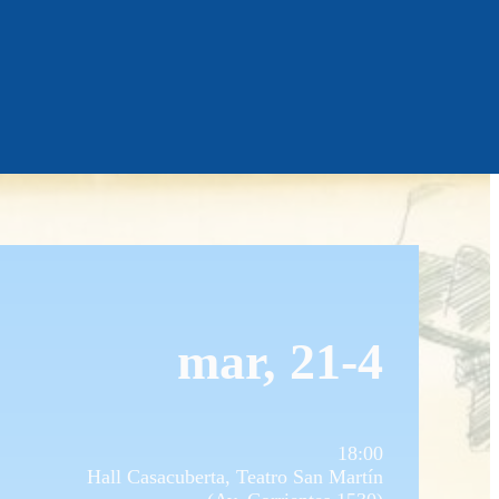
mar, 21-4
18:00
Hall Casacuberta, Teatro San Martín