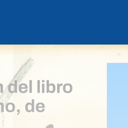
del libro
mo, de
e