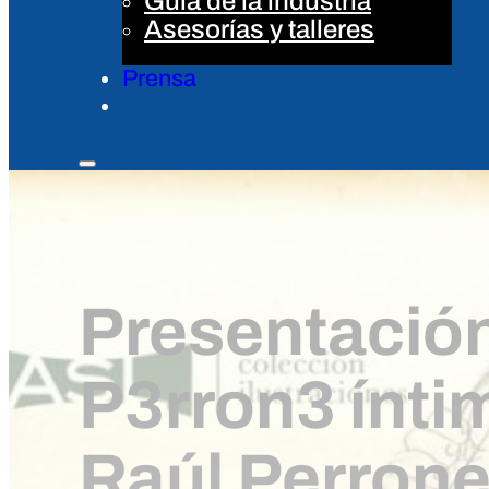
Guía de la industria
Asesorías y talleres
Prensa
Presentación 
P3rron3 ínti
Raúl Perron