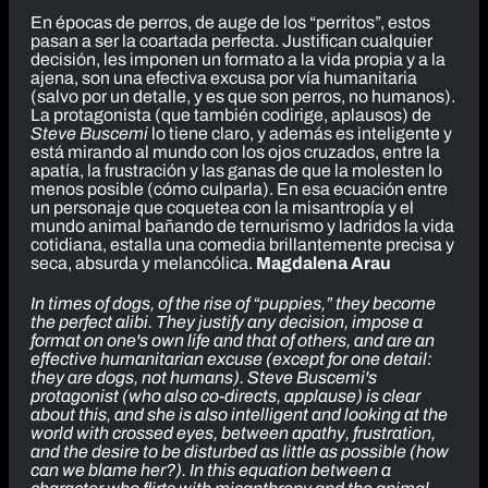
En épocas de perros, de auge de los “perritos”, estos
pasan a ser la coartada perfecta. Justifican cualquier
decisión, les imponen un formato a la vida propia y a la
ajena, son una efectiva excusa por vía humanitaria
(salvo por un detalle, y es que son perros, no humanos).
La protagonista (que también codirige, aplausos) de
Steve Buscemi
lo tiene claro, y además es inteligente y
está mirando al mundo con los ojos cruzados, entre la
apatía, la frustración y las ganas de que la molesten lo
menos posible (cómo culparla). En esa ecuación entre
un personaje que coquetea con la misantropía y el
mundo animal bañando de ternurismo y ladridos la vida
cotidiana, estalla una comedia brillantemente precisa y
seca, absurda y melancólica.
Magdalena Arau
In times of dogs, of the rise of “puppies,” they become
the perfect alibi. They justify any decision, impose a
format on one's own life and that of others, and are an
effective humanitarian excuse (except for one detail:
they are dogs, not humans).
Steve Buscemi
's
protagonist (who also co-directs, applause) is clear
about this, and she is also intelligent and looking at the
world with crossed eyes, between apathy, frustration,
and the desire to be disturbed as little as possible (how
can we blame her?). In this equation between a