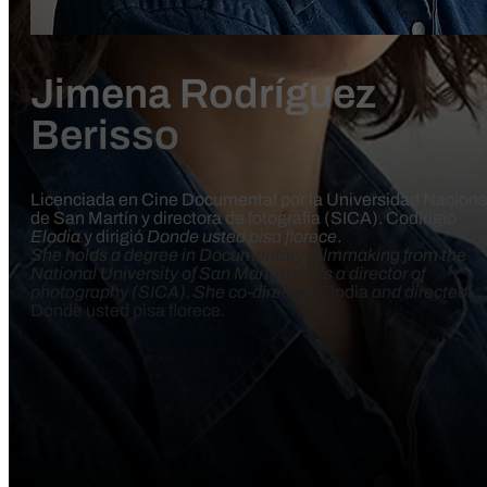
Jimena Rodríguez
Berisso
Licenciada en Cine Documental por la Universidad Naciona
de San Martín y directora de fotografía (SICA). Codirigió
Elodia
y dirigió
Donde usted pisa florece
.
She holds a degree in Documentary Filmmaking from the
National University of San Martín and is a director of
photography (SICA). She co-directed
Elodia
and directed
Donde usted pisa florece
.