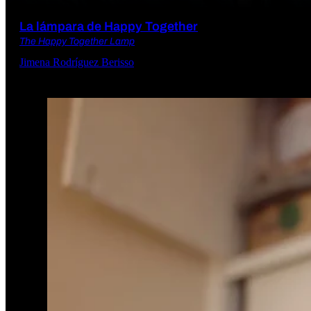
La lámpara de Happy Together
The Happy Together Lamp
Jimena Rodríguez Berisso