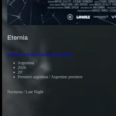
Eternia
Matías Lix Klett, Ezequiel Rormoser
Argentina
2026
20'
Premiere argentina / Argentine premiere
Nocturna / Late Night