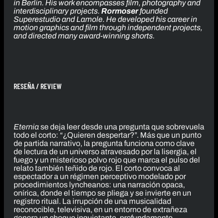
in Berlin. His work encompasses film, photography and
interdisciplinary projects.
Rormoser
founded
Superestudio and Lamole. He developed his career in
motion graphics and film through independent projects,
and directed many award-winning shorts.
RESEÑA / REVIEW
Eternia
se deja leer desde una pregunta que sobrevuela
todo el corto: “¿Quieren despertar?”. Más que un punto
de partida narrativo, la pregunta funciona como clave
de lectura de un universo atravesado por la lisergia, el
fuego y un misterioso polvo rojo que marca el pulso del
relato también teñido de rojo. El corto convoca al
espectador a un régimen perceptivo modelado por
procedimientos lyncheanos: una narración opaca,
onírica, donde el tiempo se pliega y se invierte en un
registro ritual. La irrupción de una musicalidad
reconocible, televisiva, en un entorno de extrañeza
genera un choque inquietante, profundamente