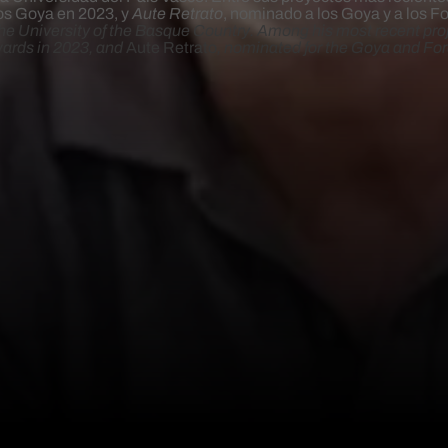
os Goya en 2023, y
Aute Retrato
, nominado a los Goya y a los F
the University of the Basque Country. Among his most recent pro
wards in 2023, and
Aute Retrato
, nominated for the Goya and Fo