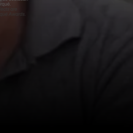
orqué.
jects are
rqué Awards.