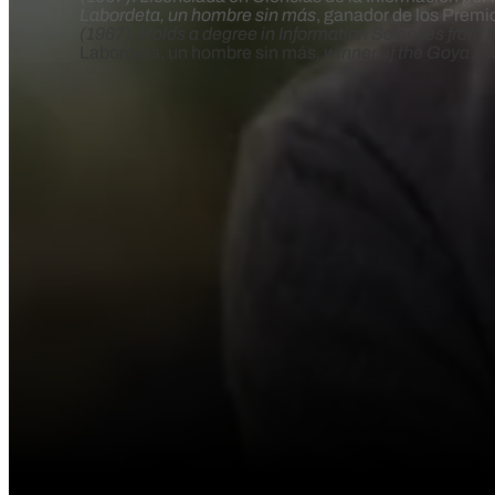
Labordeta, un hombre sin más
, ganador de los Premi
(1967). Holds a degree in Information Sciences from 
Labordeta, un hombre sin más
, winner of the Goya A