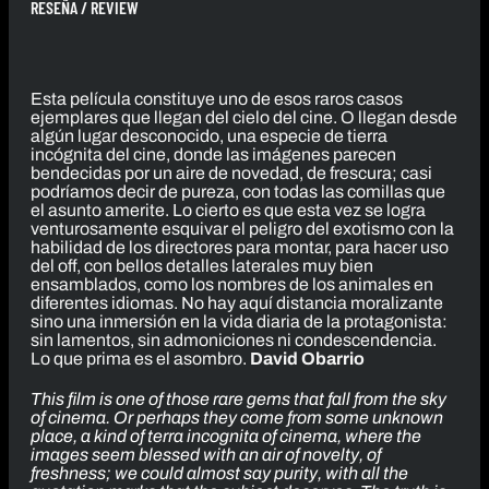
RESEÑA / REVIEW
Esta película constituye uno de esos raros casos
ejemplares que llegan del cielo del cine. O llegan desde
algún lugar desconocido, una especie de tierra
incógnita del cine, donde las imágenes parecen
bendecidas por un aire de novedad, de frescura; casi
podríamos decir de pureza, con todas las comillas que
el asunto amerite. Lo cierto es que esta vez se logra
venturosamente esquivar el peligro del exotismo con la
habilidad de los directores para montar, para hacer uso
del off, con bellos detalles laterales muy bien
ensamblados, como los nombres de los animales en
diferentes idiomas. No hay aquí distancia moralizante
sino una inmersión en la vida diaria de la protagonista:
sin lamentos, sin admoniciones ni condescendencia.
Lo que prima es el asombro.
David Obarrio
This film is one of those rare gems that fall from the sky
of cinema. Or perhaps they come from some unknown
place, a kind of terra incognita of cinema, where the
images seem blessed with an air of novelty, of
freshness; we could almost say purity, with all the