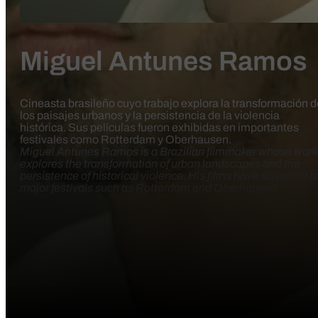
Miguel Antunes Ramos
Cineasta brasileño cuyo trabajo explora la transformación d
los paisajes urbanos y la persistencia de la violencia
histórica. Sus películas fueron exhibidas en importantes
festivales como Rotterdam y Oberhausen.
Miguel Antunes Ramos is a Brazilian filmmaker whose work
explores the transformation of urban landscapes and the
persistence of historical violence. His films have screened a
major festivals such as Rotterdam and Oberhausen.