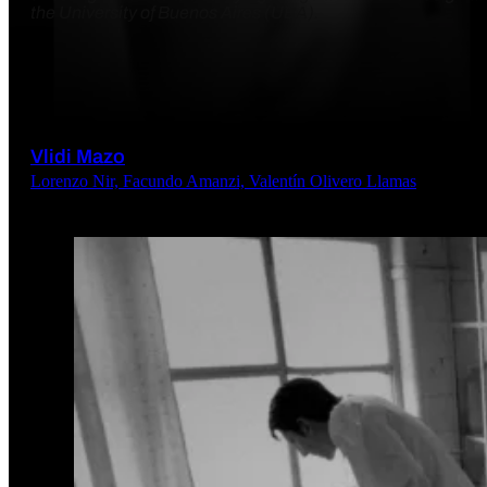
the University of Buenos Aires (UBA).
Vlidi Mazo
Lorenzo Nir, Facundo Amanzi, Valentín Olivero Llamas