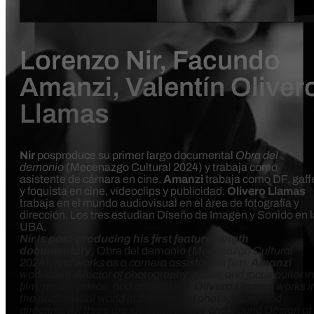
Lorenzo Nir, Facundo
Amanzi, Valentín Oliver
Llamas
Nir
posproduce su primer largo documental
Obra del
demonio
(Mecenazgo Cultural 2024) y trabaja como
asistente de cámara en cine.
Amanzi
trabaja como DF, gaff
y foquista en cine, videoclips y publicidad.
Olivero Llamas
trabaja en el mundo audiovisual en el área de fotografía y
dirección. Los tres estudian Diseño de Imagen y Sonido en l
UBA.
Nir is post-producing his first feature-length
documentary,
Obra del demonio
(Mecenazgo Cultural
2024), and works as a camera assistant in film.
Amanzi
works as a director of photography, gaffer, and focus puller in
film, music videos, and advertising.
Olivero Llamas
works i
the audiovisual world in the areas of photography and
directing. All three are studying Image and Sound Design at