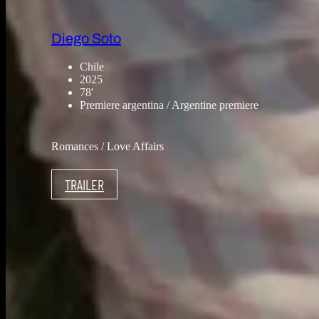
Diego Soto
Chile
2025
78'
Premiere argentina / Argentine premiere
Romances / Love Affairs
TRAILER