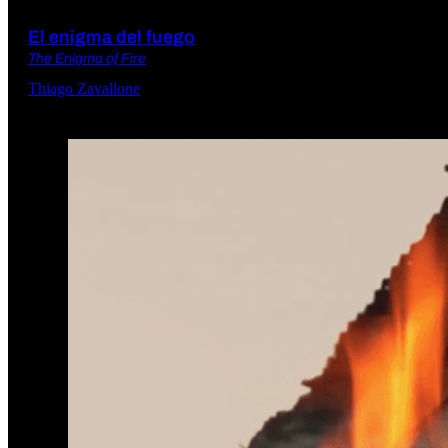
El enigma del fuego
The Enigma of Fire
Thiago Zavallone