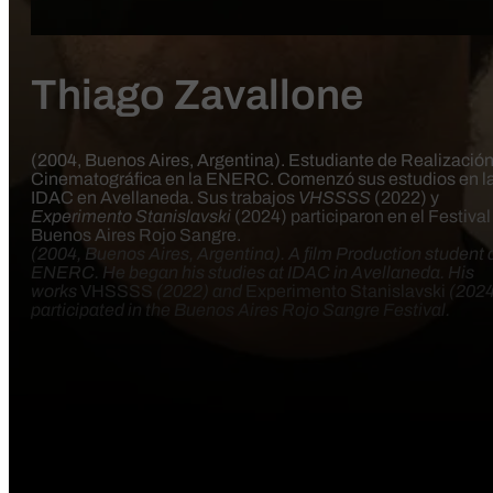
Thiago Zavallone
(2004, Buenos Aires, Argentina). Estudiante de Realizació
Cinematográfica en la ENERC. Comenzó sus estudios en l
IDAC en Avellaneda. Sus trabajos
VHSSSS
(2022) y
Experimento Stanislavski
(2024) participaron en el Festival
Buenos Aires Rojo Sangre.
(2004, Buenos Aires, Argentina). A film Production student 
ENERC. He began his studies at IDAC in Avellaneda. His
works
VHSSSS
(2022) and
Experimento Stanislavski
(2024
participated in the Buenos Aires Rojo Sangre Festival.