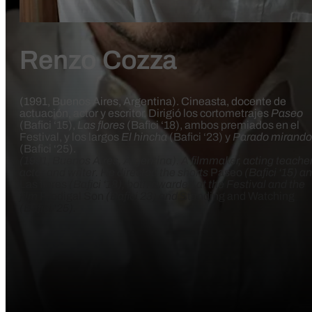
Renzo Cozza
(1991, Buenos Aires, Argentina). Cineasta, docente de
actuación, actor y escritor. Dirigió los cortometrajes
Paseo
(Bafici ‘15),
Las flores
(Bafici ‘18), ambos premiados en el
Festival, y los largos
El hincha
(Bafici ‘23) y
Parado mirando
(Bafici ‘25).
(1991, Buenos Aires, Argentina). A filmmaker, acting teacher
actor and writer. He directed the shorts
Paseo
(Bafici ‘15) a
Las flores
(Bafici ‘18), both awarded at the Festival and the
film
Prodigal Son
(Bafici 23) and
Standing and Watching
(Bafici ‘25).