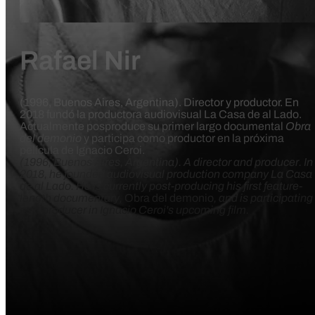
Rafael Nir
(1996, Buenos Aires, Argentina). Director y productor. En
2018 fundó la productora audiovisual La Casa de al Lado.
Actualmente posproduce su primer largo documental
Obra
del demonio
y participa como productor en la próxima
película de Ignacio Ceroi.
(1996, Buenos Aires, Argentina). A director and producer. In
2018, he founded audiovisual production company La Casa
de al Lado. He is currently post-producing his first feature-
length documentary,
Obra del demonio
, and is participating
as a producer in Ignacio Ceroi's upcoming film.