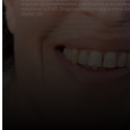
directora de posproducción, y en Buenos Aires produ
estudió en la FUC. Dirigió numerosos largos como
Sá
(Bafici ‘18).
Erijimovich
(1971, Buenos Aires) is an audiovisual p
post-production director, and in Buenos Aires she h
Argentina) studied at the FUC. He directed several f
‘15) and
Las Vegas
(Bafici ‘18).