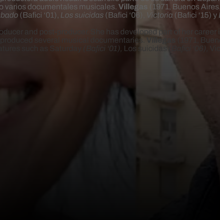
jo varios documentales musicales.
Villegas
(1971, Buenos Aires
bado
(Bafici ‘01),
Los suicidas
(Bafici ‘06),
Victoria
(Bafici ‘15) y
roducer and post-producer. She has developed part of her career 
as produced several musical documentaries.
Villegas
(1971, Bueno
eatures such as Saturday
(Bafici ‘01),
Los suicidas
(Bafici ‘06),
Vi