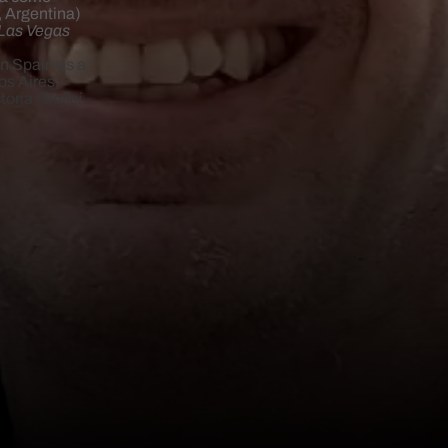
, Argentina)
Las Vegas
in Spain as a
s Aires,
ctoria
(Bafici