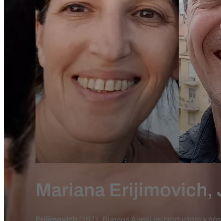
Mariana Erijimovich, 
Erijimovich
(1971, Buenos Aires) es productora y po