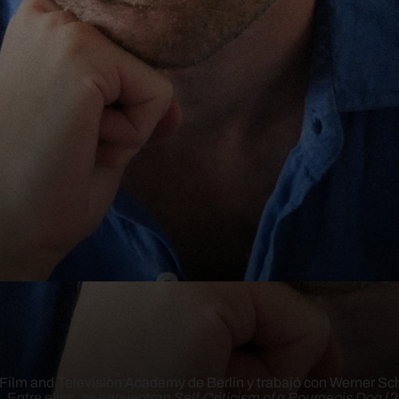
ilm and Television Academy de Berlín y trabajó con Werner Sch
s. Entre ellos, se encuentran
Self-Criticism of a Bourgeois Dog
(2