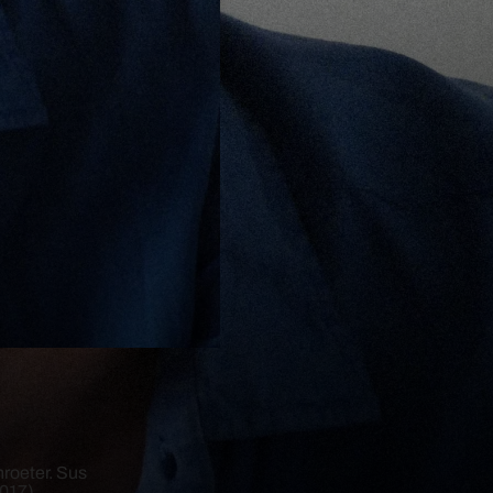
roeter. Sus
017),