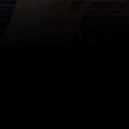
y trabaja en Berlín.
 German Film and Television Academy and worked with Werner S
 These include
Self-Criticism of a Bourgeois Dog
(2017),
Bloodsu
rlin.