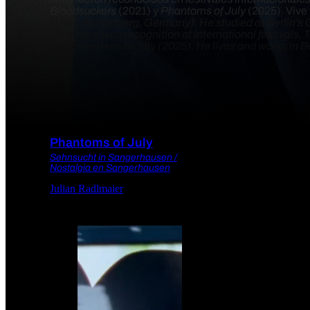
Bloodsuckers
(2021) y
Phantoms of July
(2025). Vive 
(1984, Nuremberg, Germany). He studied at Berlin’s
films have won recognition at international festivals.
and
Phantoms of July
(2025). He lives and works in Be
Phantoms of July
Sehnsucht in Sangerhausen /
Nostalgia en Sangerhausen
Julian Radlmaier