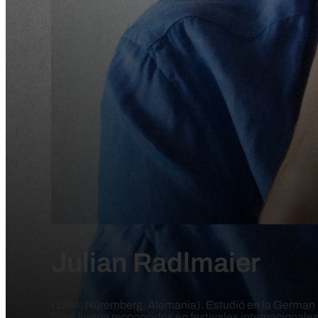
Julian Radlmaier
(1984, Núremberg, Alemania). Estudió en la German F
films fueron reconocidos en festivales internacionale