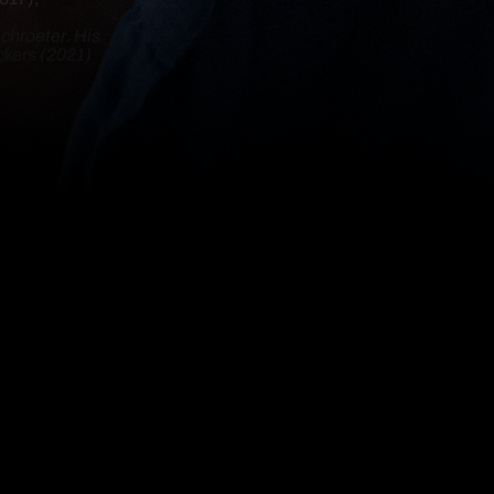
chroeter. His
ckers
(2021)