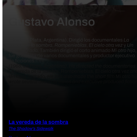
Gustavo Alonso
(1968, La Plata, Argentina). Dirigió los documentales
La
vereda de la sombra
,
Rompenieblas
,
El cielo otra vez
y
Un
lápiz sagrado
. También dirigió el corto animado
Mi otro hijo
,
fue guionista de varios documentales y productor ejecutivo
de ficciones.
(1968, La Plata, Argentina). He directed the documentaries
La vereda de la sombra,
Rompenieblas
,
El cielo otra vez
an
Un lápiz sagrado
. He has also made the short film
Mi otro hi
wrote several documentaries and executive produced fiction
La vereda de la sombra
The Shadow's Sidewalk