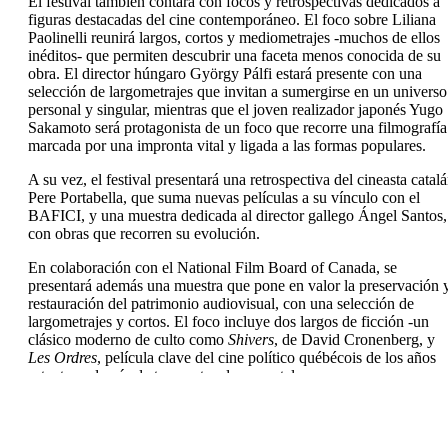
El festival también contará con focos y retrospectivas dedicados a
figuras destacadas del cine contemporáneo. El foco sobre Liliana
Paolinelli reunirá largos, cortos y mediometrajes -muchos de ellos
inéditos- que permiten descubrir una faceta menos conocida de su
obra. El director húngaro György Pálfi estará presente con una
selección de largometrajes que invitan a sumergirse en un universo
personal y singular, mientras que el joven realizador japonés Yugo
Sakamoto será protagonista de un foco que recorre una filmografía
marcada por una impronta vital y ligada a las formas populares.
A su vez, el festival presentará una retrospectiva del cineasta catal
Pere Portabella, que suma nuevas películas a su vínculo con el
BAFICI, y una muestra dedicada al director gallego Ángel Santos,
con obras que recorren su evolución.
En colaboración con el National Film Board of Canada, se
presentará además una muestra que pone en valor la preservación 
restauración del patrimonio audiovisual, con una selección de
largometrajes y cortos. El foco incluye dos largos de ficción -un
clásico moderno de culto como
Shivers
, de David Cronenberg, y
Les Ordres
, película clave del cine político québécois de los años
setenta-, además de tres cortos documentales.
En esta edición, recibirán el premio a la trayectoria los cineastas
Raúl Perrone, el director argentino más programado en la historia
del BAFICI, y Ana Poliak, primera argentina en ganar la