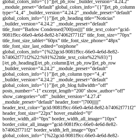
global_colors_info=”{}”][et_pb_row _builder_version=”4.24.2″
_module_preset=”default” global_colors_info=”{}”][et_pb_column
type=”4_4″ _builder_version=”4.24.2″ _module_preset=”default”
global_colors_info=”{}”][et_pb_heading title=”Noticias”
_builder_version=”4.24.2″ _module_preset=”default”
title_font=”Barlow Condensed|700||on|||||” title_text_color=”gcid-
9081f9cc-66e0-4e6d-8e82-b74062f771f2″ title_font_size=”70px”
title_font_size_tablet=”60px” title_font_size_phone=”48px”
title_font_size_last_edited=”on|phone”
global_colors_info=”{%22gcid-9081f9cc-66e0-4e6d-8e82-
b74062f771f2%22:%91%22title_text_color%22%93}”]
[/et_pb_heading][/et_pb_column][/et_pb_row][et_pb_row
_builder_version=”4.24.2″ _module_preset=”default”
global_colors_info=”{}”][et_pb_column type=”4_4″
_builder_version=”4.24.2″ _module_preset=”default”
global_colors_info=”{}”][et_pb_blog fullwidth=”off”
posts_number=”-1″ excerpt_length=”200″ show_author=”off”
show_categories=”off” _builder_version=”4.27.4″
_module_preset=”default” header_font=”|700|||||||”
header_text_color=”gcid-9081f9cc-66e0-4e6d-8e82-b74062f771f2″
header_font_size=”22px” hover_enabled=”0″
border_width_all=”0px” border_width_all_image=”10px”
border_color_all_image=”gcid-9081f9cc-66e0-4e6d-8e82-
b74062f771f2″ border_width_left_image=”0px”
global_colors_info=”{%22gcid-9081f9cc-66e0-4e6d-8e82-