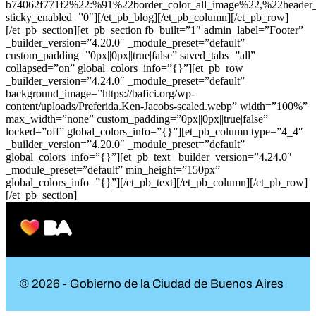
b74062f771f2%22:%91%22border_color_all_image%22,%22header
sticky_enabled=”0″][/et_pb_blog][/et_pb_column][/et_pb_row]
[/et_pb_section][et_pb_section fb_built=”1″ admin_label=”Footer”
_builder_version=”4.20.0″ _module_preset=”default”
custom_padding=”0px||0px||true|false” saved_tabs=”all”
collapsed=”on” global_colors_info=”{}”][et_pb_row
_builder_version=”4.24.0″ _module_preset=”default”
background_image=”https://bafici.org/wp-
content/uploads/Preferida.Ken-Jacobs-scaled.webp” width=”100%”
max_width=”none” custom_padding=”0px||0px||true|false”
locked=”off” global_colors_info=”{}”][et_pb_column type=”4_4″
_builder_version=”4.20.0″ _module_preset=”default”
global_colors_info=”{}”][et_pb_text _builder_version=”4.24.0″
_module_preset=”default” min_height=”150px”
global_colors_info=”{}”][/et_pb_text][/et_pb_column][/et_pb_row]
[/et_pb_section]
© 2026 - Gobierno de la Ciudad de Buenos Aires